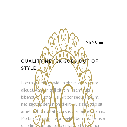
MENU
QUALITY NEVER GOES OUT OF
STYLE.
Lorem Ipsuoin gravida nibh vel velit auctor
aliquet. Aenean sollicitudin, lorem quis
bibendum auctor nisi elit consequat ipsum,
nec sagittis sem nibh id elit. Duis sed odio sit
amet nibh vulputate cursus a sit amet mauris.
Morbi accumsan ipsum velit. Nam nec tellus a
odio tincidunt auctor a ornare odio. Sed non