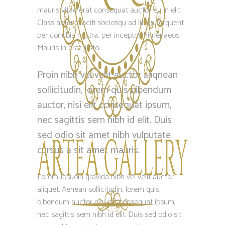
mauris vitae erat consequat auctor eu in elit.
Class aptent taciti sociosqu ad litora torquent
per conubia nostra, per inceptos himenaeos.
Mauris in erat justo.
Proin nibh vel velit auctor aliqnean
sollicitudin, lorem quis bibendum
auctor, nisi elit consequat ipsum,
nec sagittis sem nibh id elit. Duis
sed odio sit amet nibh vulputate
cursus a sit amet mauris.
Lorem Ipsuoin gravida nibh vel velit auctor
aliquet. Aenean sollicitudin, lorem quis
bibendum auctor nisi elit consequat ipsum,
nec sagittis sem nibh id elit. Duis sed odio sit