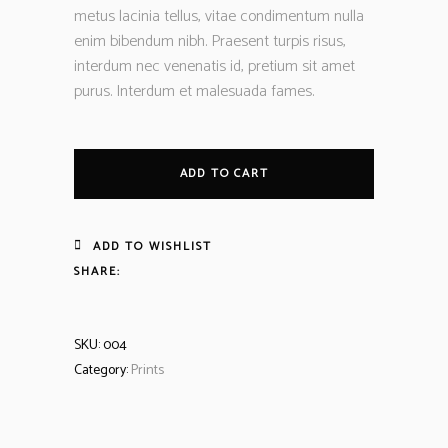
metus lacinia tellus, vitae condimentum nulla
enim bibendum nibh. Praesent turpis risus,
interdum nec venenatis id, pretium sit amet
purus. Interdum et malesuada fames.
ADD TO CART
ADD TO WISHLIST
SHARE:
SKU:
004
Category:
Prints