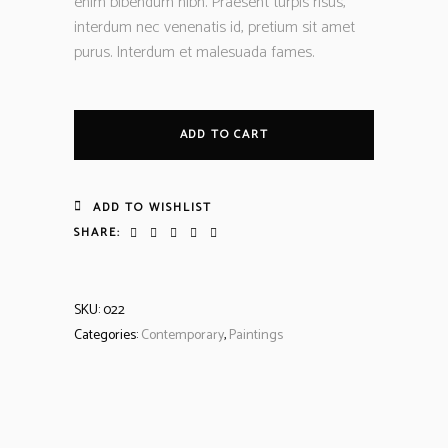
enim bibendum nibh. Praesent turpis risus,
interdum nec venenatis id, pretium sit amet
purus. Interdum et malesuada fames.
ADD TO CART
ADD TO WISHLIST
SHARE:
SKU:
022
Categories:
Contemporary
,
Paintings