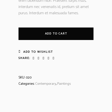
enim bibendum nibh. Praesent turpis risus,
interdum nec venenatis id, pretium sit amet
purus. Interdum et malesuada fames.
ADD TO CART
ADD TO WISHLIST
SHARE:
SKU:
020
Categories:
Contemporary
,
Paintings